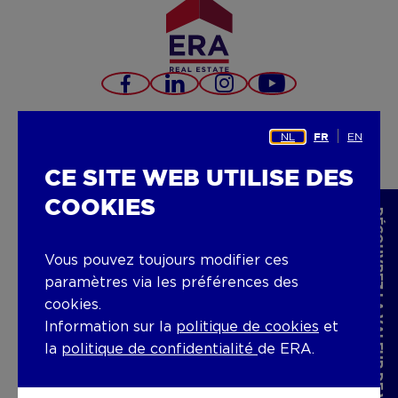
Facebook
LinkedIn
Instagram
YouTube
NL
EN
FR
SERVICES
CE SITE WEB UTILISE DES
Vendre
COOKIES
DÉCOUVREZ LA VALEUR DE VOTRE BIEN
Louer
Vous pouvez toujours modifier ces
paramètres via les préférences des
A vendre
cookies.
Information sur la
politique de cookies
et
A louer
la
politique de confidentialité
de ERA.
Location de vacances