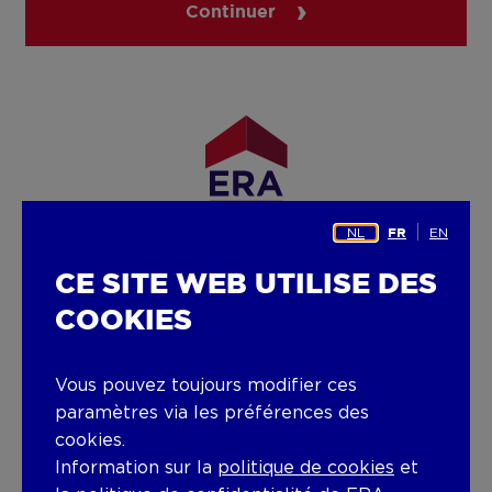
Continuer
NL
EN
FR
Facebook
LinkedIn
Instagram
YouTube
CE SITE WEB UTILISE DES
COOKIES
SERVICES
Vendre
Vous pouvez toujours modifier ces
paramètres via les préférences des
Louer
cookies.
Information sur la
politique de cookies
et