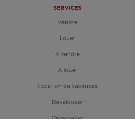
SERVICES
Vendre
Louer
A vendre
A louer
Location de vacances
Développer
Déménager
ATOUTS