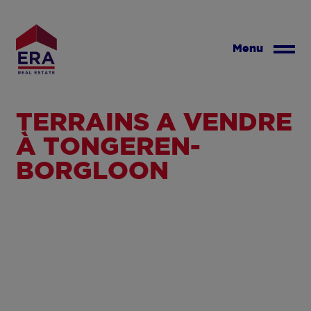
Aller
au
contenu
Menu
principal
TERRAINS À VENDRE
À TONGEREN-
BORGLOON