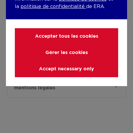
la
politique de confidentialité
de ERA.
Panneaux solaires
Panneaux solaires - Inclus dans le prix
Capacité annuelle totale
Accepter tous les cookies
9000.00
Gérer les cookies
Détails
Accept necessary only
Informations techniques et
mentions légales