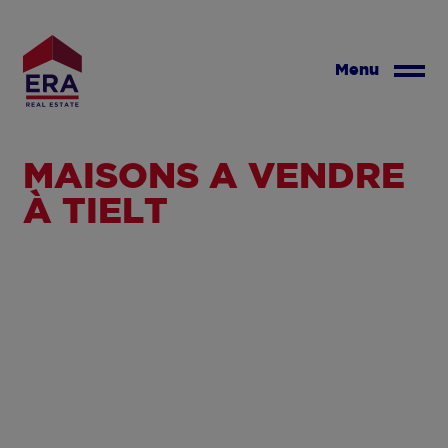
Aller
au
contenu
Menu
principal
MAISONS À VENDRE
À TIELT