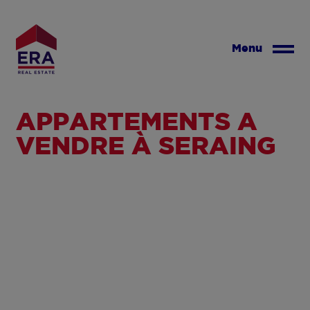
Aller
au
contenu
Menu
principal
APPARTEMENTS À
VENDRE À SERAING