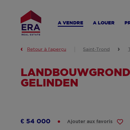
Aller
au
contenu
A VENDRE
A LOUER
P
principal
Retour à l’aperçu
Saint-Trond
LANDBOUWGROND V
GELINDEN
€ 54 000
Ajouter aux favoris