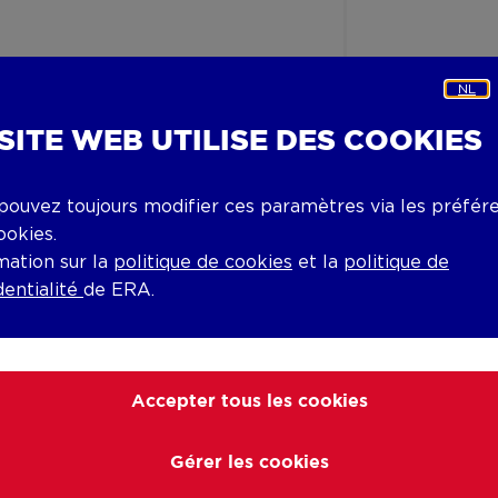
NL
 SITE WEB UTILISE DES COOKIES
pouvez toujours modifier ces paramètres via les préfér
ookies.
mation sur la
politique de cookies
et la
politique de
dentialité
de ERA.
Accepter tous les cookies
Gérer les cookies
gales