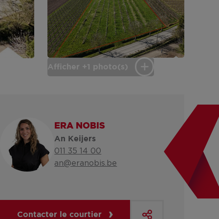
Afficher +1 photo(s)
ERA NOBIS
An Keijers
011 35 14 00
an@eranobis.be
Contacter le courtier