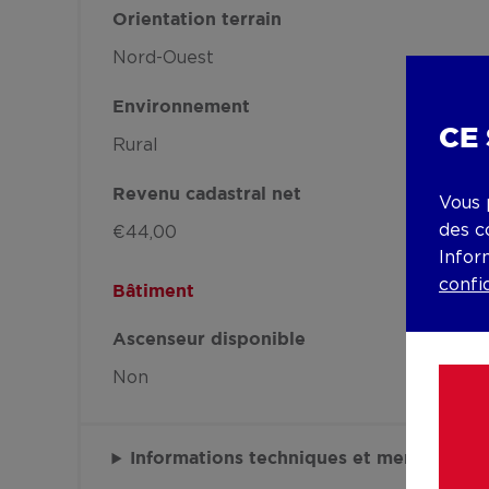
Orientation terrain
Nord-Ouest
Environnement
CE
Rural
Revenu cadastral net
Vous 
des c
€44,00
Infor
confi
Bâtiment
Ascenseur disponible
Non
Informations techniques et mentions lé