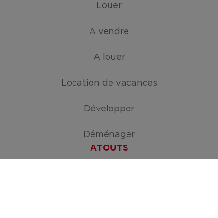
Louer
A vendre
A louer
Location de vacances
Développer
Déménager
ATOUTS
Créez votre mission de recherche
Journée Maisons Ouvertes ERA