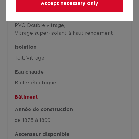
Divers
Accept necessary only
Menuiserie
PVC
Double vitrage
Vitrage super-isolant à haut rendement
Isolation
Toit
Vitrage
Eau chaude
Boiler électrique
Bâtiment
Année de construction
de 1875 à 1899
Ascenseur disponible