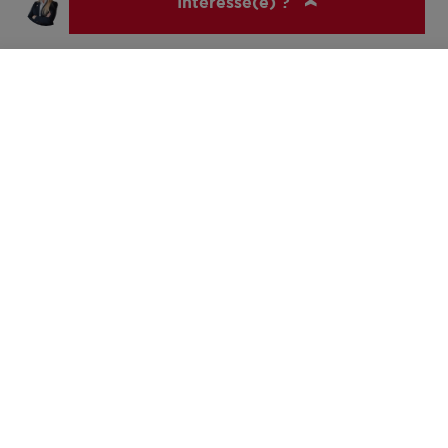
Intéressé(e) ?
Allemagne
ERA WONEN
Show all countries
Elodie Hambersin
+3232963769
hello@era.be
© ERA Belgium, All rights reserved 2026
Disclaimer
Contacter le courtier
Déclaration de confidentialité
Politique en matière de cookies