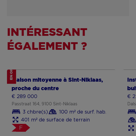
INTÉRESSANT
ÉGALEMENT ?
EN OPTION
Show more
Sh
Maison mitoyenne à Sint-Niklaas,
In
proche du centre
bui
€ 289 000
€ 2
Passtraat 164, 9100 Sint-Niklaas
Dals
3 chbre(s)
100 m² de surf. hab.
401 m² de surface de terrain
F