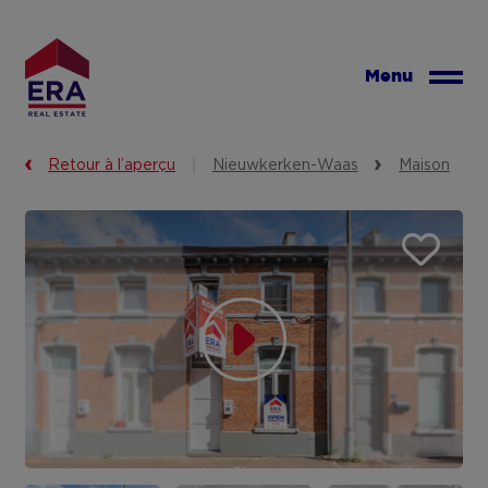
Aller
au
contenu
Menu
principal
Retour à l’aperçu
Nieuwkerken-Waas
Maison