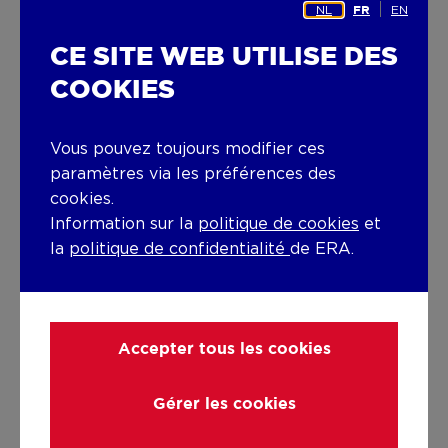
NL
EN
FR
A proximité de gare ferroviaire
Routes d'acces
CE SITE WEB UTILISE DES
COOKIES
Revenu cadastral net
€399,00
Vous pouvez toujours modifier ces
paramètres via les préférences des
Chauffage
cookies.
Type
Information sur la
politique de cookies
et
la
politique de confidentialité
de ERA.
Chauffage central
Radiateurs
Radiateurs
Accepter tous les cookies
Combustible chauffage
Gérer les cookies
Gaz