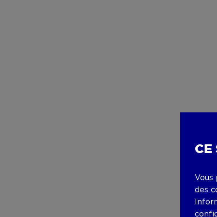
CE
Vous 
des c
Infor
confi