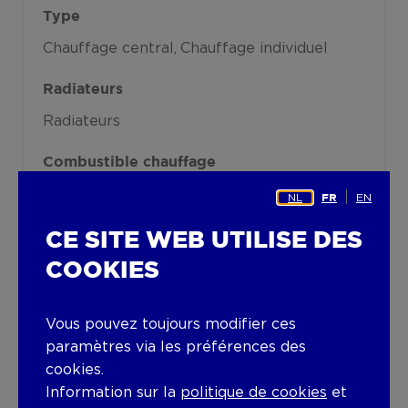
Type
Chauffage central
Chauffage individuel
Radiateurs
Radiateurs
Combustible chauffage
Gaz
NL
EN
FR
Divers
CE SITE WEB UTILISE DES
COOKIES
Menuiserie
PVC
Bois
Simple vitrage
Vous pouvez toujours modifier ces
Isolation
paramètres via les préférences des
cookies.
Détails sur demande
Information sur la
politique de cookies
et
Voir certificat de performance énergétique