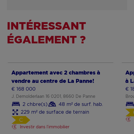
INTÉRESSANT
ÉGALEMENT ?
Show more
Sh
Appartement avec 2 chambres à
Ap
vendre au centre de La Panne!
à L
€ 168 000
€ 1
J. Demolderlaan 16 0201, 8660 De Panne
Bro
2 chbre(s)
48 m² de surf. hab.
229 m² de surface de terrain
C
Investir dans l’immobilier