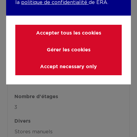
la
politique de confidentialité
de ERA.
Eau chaude
Serpentin de chauffe
Accepter tous les cookies
Bâtiment
Année de construction
Gérer les cookies
1951
Accept necessary only
Etage
0
Nombre d'étages
3
Divers
Stores manuels