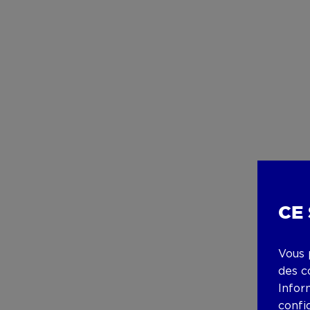
CE
Vous 
des c
Infor
confi