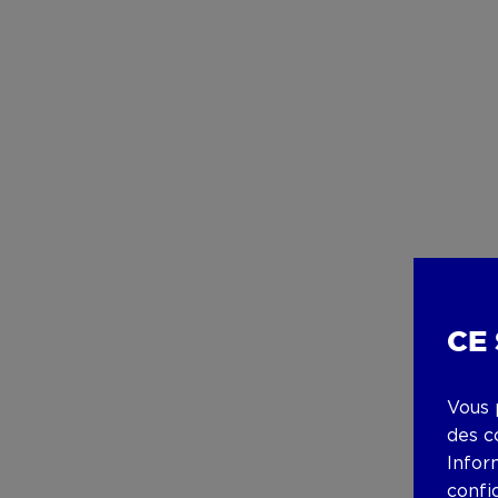
CE
Vous 
des c
Infor
confi