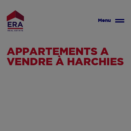
Aller
au
contenu
Menu
principal
APPARTEMENTS À
VENDRE À HARCHIES