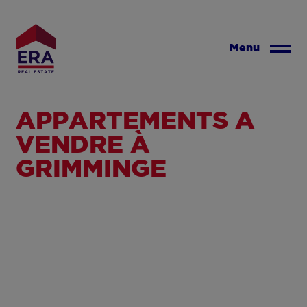
Aller
au
contenu
Menu
principal
APPARTEMENTS À
VENDRE À
GRIMMINGE