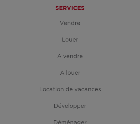
SERVICES
Vendre
Louer
A vendre
A louer
Location de vacances
Développer
Déménager
ATOUTS