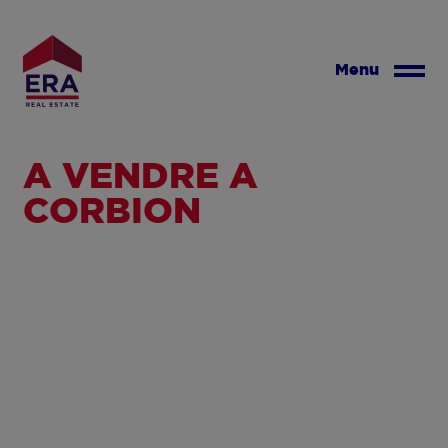
Aller
au
contenu
Menu
principal
A VENDRE À
CORBION