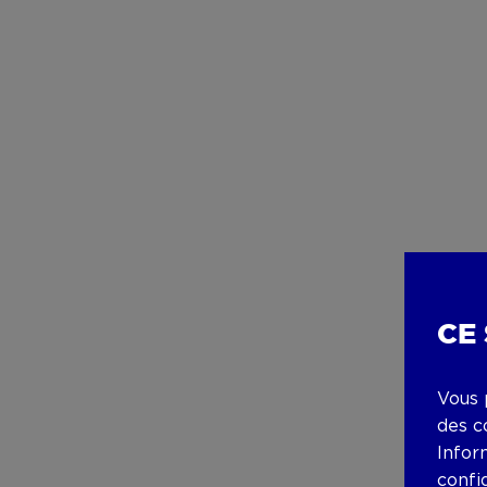
CE
Vous 
des c
Infor
confi