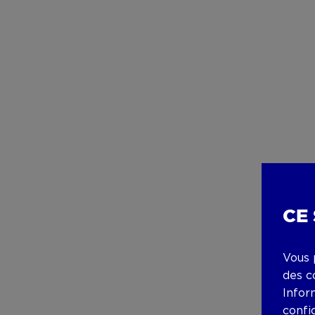
CE
Vous 
des c
Infor
confi