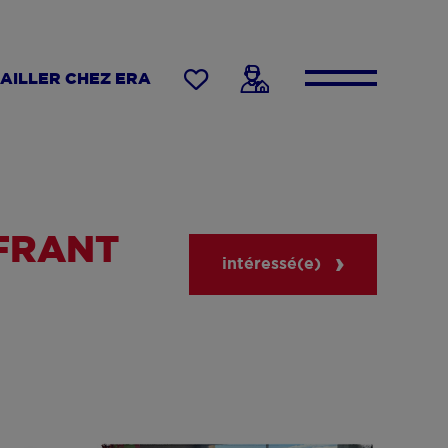
AILLER CHEZ ERA
FFRANT
intéressé(e)