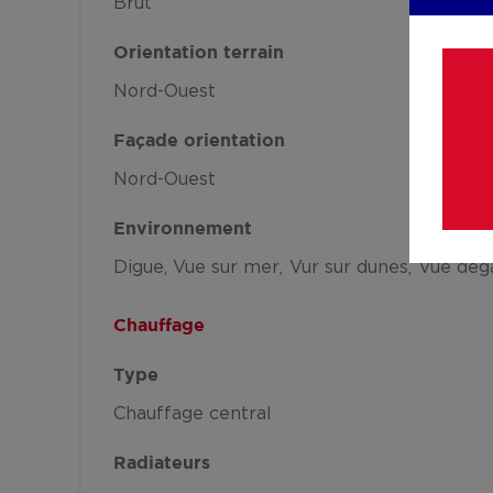
Brut
Orientation terrain
Nord-Ouest
Façade orientation
Nord-Ouest
Environnement
Digue
Vue sur mer
Vur sur dunes
Vue dég
Chauffage
Type
Chauffage central
Radiateurs