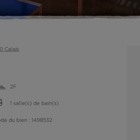
0 Calais
2F
1 salle(s) de bain(s)
de du bien : 1498532