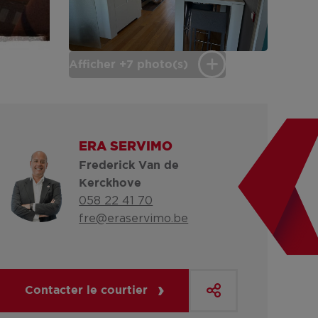
Afficher +7 photo(s)
ERA SERVIMO
Frederick Van de
Kerckhove
058 22 41 70
fre@eraservimo.be
Contacter le courtier