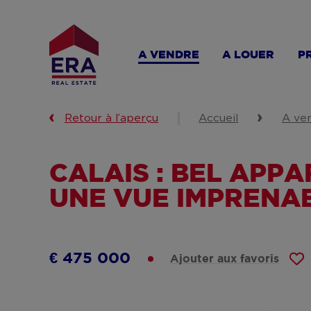
Aller
au
contenu
A VENDRE
A LOUER
P
principal
Retour à l’aperçu
Accueil
A ve
CALAIS : BEL AP
UNE VUE IMPRENA
€ 475 000
Ajouter aux favoris