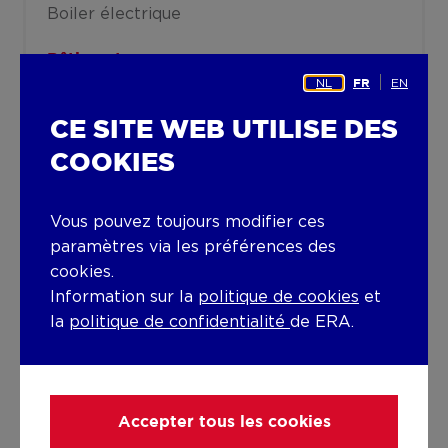
Boiler électrique
Bâtiment
NL
EN
FR
Année de construction
CE SITE WEB UTILISE DES
1949
COOKIES
Ascenseur disponible
Non
Vous pouvez toujours modifier ces
paramètres via les préférences des
cookies.
Détails
Information sur la
politique de cookies
et
la
politique de confidentialité
de ERA.
Informations techniques et
mentions légales
Accepter tous les cookies