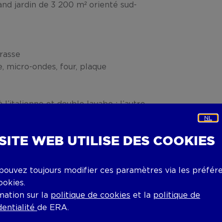
d jardin de 3 200 m² orienté sud-
rrasse
e, micro-ondes, four, plaque
 l’italienne et double lavabo ; l’autre
mple
NL
 SITE WEB UTILISE DES COOKIES
age ou atelier
pouvez toujours modifier ces paramètres via les préfér
ookies.
ntation sud-ouest
mation sur la
politique de cookies
et la
politique de
dentialité
de ERA.