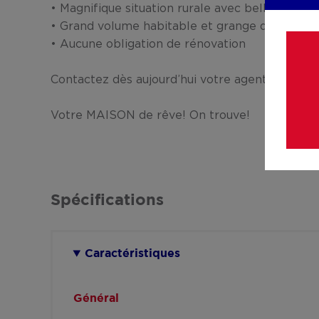
• Magnifique situation rurale avec belles vues
• Grand volume habitable et grange de 115 m² 
• Aucune obligation de rénovation
Contactez dès aujourd’hui votre agent ERA pour
Votre MAISON de rêve! On trouve!
Spécifications
Caractéristiques
Général