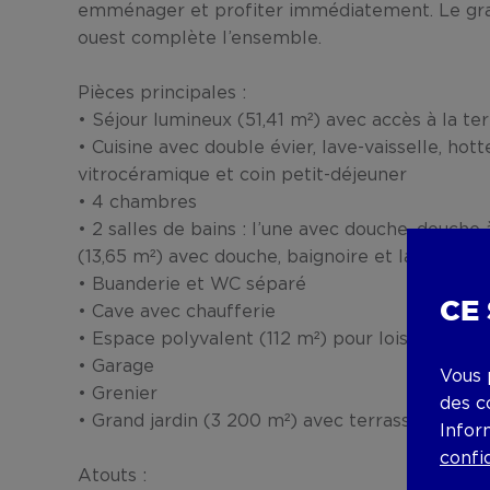
emménager et profiter immédiatement. Le gran
ouest complète l’ensemble.
Pièces principales :
• Séjour lumineux (51,41 m²) avec accès à la te
• Cuisine avec double évier, lave-vaisselle, hott
vitrocéramique et coin petit-déjeuner
• 4 chambres
• 2 salles de bains : l’une avec douche, douche à
(13,65 m²) avec douche, baignoire et lavabo si
• Buanderie et WC séparé
CE
• Cave avec chaufferie
• Espace polyvalent (112 m²) pour loisirs, stock
• Garage
Vous 
• Grenier
des c
• Grand jardin (3 200 m²) avec terrasse et orie
Infor
confi
Atouts :