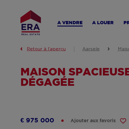
Aller
au
contenu
A VENDRE
A LOUER
P
principal
Retour à l’aperçu
Aarsele
Mais
MAISON SPACIEUSE
DÉGAGÉE
€ 975 000
Ajouter aux favoris