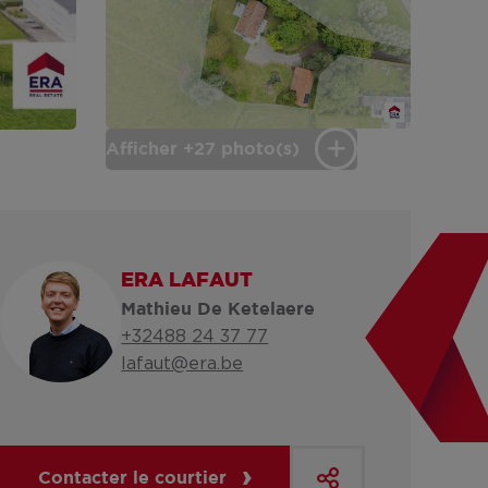
Afficher +27 photo(s)
ERA LAFAUT
Mathieu De Ketelaere
+32488 24 37 77
lafaut@era.be
Contacter le courtier