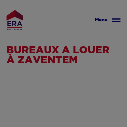
Aller
au
contenu
Menu
principal
BUREAUX À LOUER
À ZAVENTEM