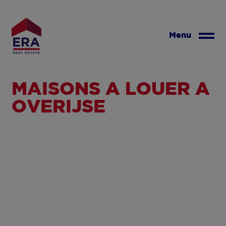
Aller
au
contenu
Menu
principal
MAISONS À LOUER À
OVERIJSE