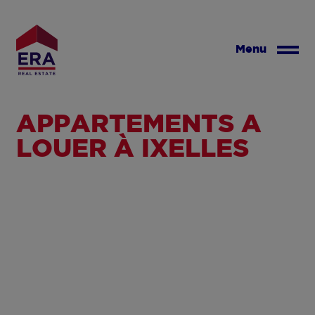
Aller
au
contenu
Menu
principal
APPARTEMENTS À
LOUER À IXELLES