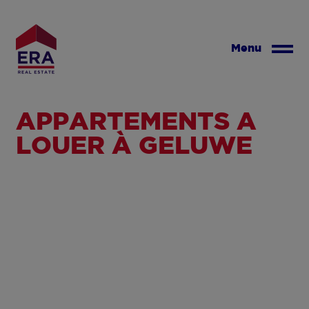
Aller
au
contenu
Menu
principal
APPARTEMENTS À
LOUER À GELUWE