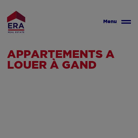
Aller
au
contenu
Menu
principal
APPARTEMENTS À
LOUER À GAND