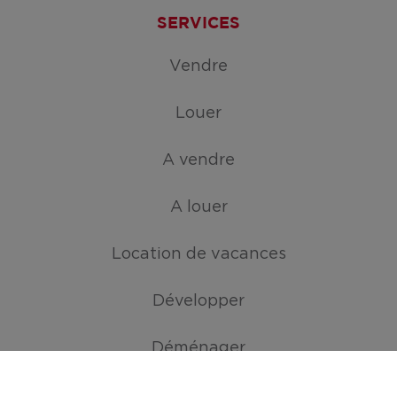
SERVICES
Vendre
Louer
A vendre
A louer
Location de vacances
Développer
Déménager
ATOUTS