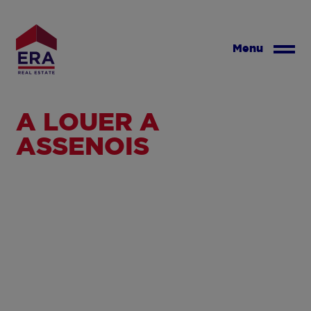
Aller
au
contenu
Menu
principal
A LOUER À
ASSENOIS