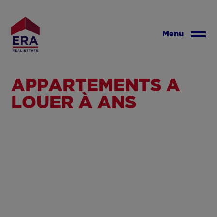
Aller
au
contenu
Menu
principal
APPARTEMENTS À
LOUER À ANS