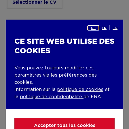
Sélectionner le CV
Autres documents
NL
EN
FR
Sélectionner d'autres documents
CE SITE WEB UTILISE DES
COOKIES
Vous pouvez toujours modifier ces
Soumettre
paramètres via les préférences des
cookies.
Information sur la
politique de cookies
et
la
politique de confidentialité
de ERA.
ERA B-LUX
Gouvy/Houffalize/Vielsalm
Accepter tous les cookies