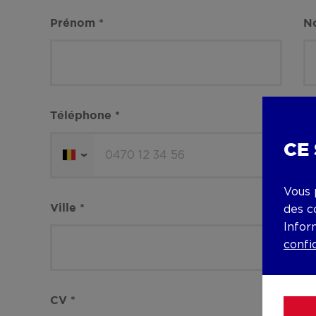
Prénom
*
N
Téléphone
*
E
CE
Vous 
Ville
*
C
des c
Infor
confi
CV
*