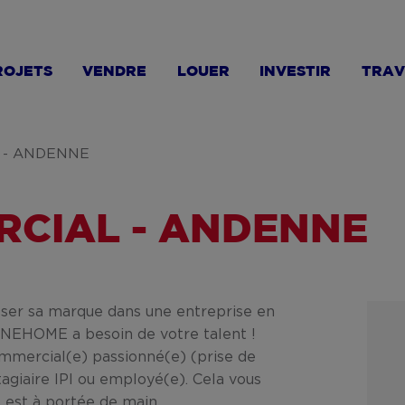
ROJETS
VENDRE
LOUER
INVESTIR
TRAV
 - ANDENNE
RCIAL - ANDENNE
isser sa marque dans une entreprise en
ONEHOME a besoin de votre talent !
mmercial(e) passionné(e) (prise de
tagiaire IPI ou employé(e). Cela vous
s est à portée de main.