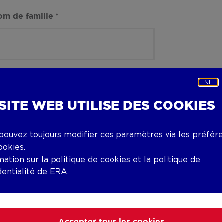
om de famille
*
-mail
*
NL
 SITE WEB UTILISE DES COOKIES
pouvez toujours modifier ces paramètres via les préfér
ode postal
*
ookies.
mation sur la
politique de cookies
et la
politique de
dentialité
de ERA.
Accepter tous les cookies