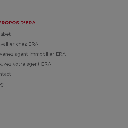
PROPOS D'ERA
fabet
availler chez ERA
venez agent immobilier ERA
ouvez votre agent ERA
ntact
og