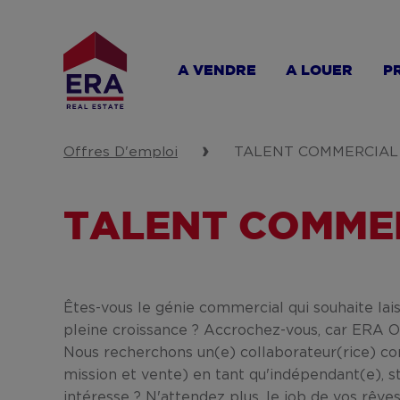
Aller
au
contenu
A VENDRE
A LOUER
P
principal
Offres D'emploi
TALENT COMMERCIAL
TALENT COMME
Êtes-vous le génie commercial qui souhaite la
pleine croissance ? Accrochez-vous, car ERA 
Nous recherchons un(e) collaborateur(rice) co
mission et vente) en tant qu'indépendant(e), s
intéresse ? N'attendez plus, le job de vos rêve