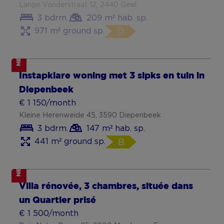
Lange Vonderstraat 12, 2440 Geel
3 bdrm.
209 m² hab. sp.
971 m² ground sp.
D
NEW
Instapklare woning met 3 slpks en tuin in
Diepenbeek
€ 1 150/month
Kleine Herenweide 45, 3590 Diepenbeek
3 bdrm.
147 m² hab. sp.
441 m² ground sp.
B
NEW
Villa rénovée, 3 chambres, située dans
un Quartier prisé
€ 1 500/month