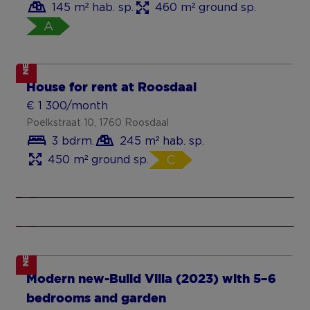
145 m² hab. sp.
460 m² ground sp.
A
NEW
Newly built house for rent in Jabbeke
House for rent at Roosdaal
€ 1 250/month
€ 1 300/month
home for rent in Beveren Leie
Van Haveskerckestraat 4, 8490 Jabbeke
Poelkstraat 10, 1760 Roosdaal
€ 980/month
3 bedrooms
150 m² habitable sp.
3 bdrm.
245 m² hab. sp.
Goede Hoopstraat 2, 8791 Waregem
280 m² ground sp.
A
450 m² ground sp.
C
3 bedrooms
130 m² habitable sp.
124 m² ground sp.
A+
NEW
NEW
NEW
Modern new-Build Villa (2023) with 5–6
bedrooms and garden