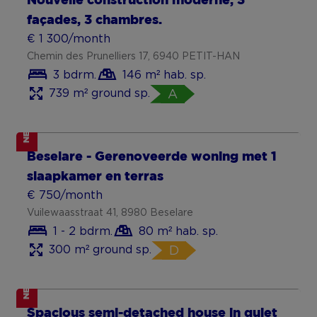
Nouvelle construction moderne, 3
façades, 3 chambres.
€ 1 300/month
Chemin des Prunelliers 17, 6940 PETIT-HAN
3 bdrm.
146 m² hab. sp.
739 m² ground sp.
A
NEW
Beselare - Gerenoveerde woning met 1
slaapkamer en terras
€ 750/month
Vuilewaasstraat 41, 8980 Beselare
1 - 2 bdrm.
80 m² hab. sp.
300 m² ground sp.
D
NEW
Prachtig gerenoveerde woning te
Spacious semi-detached house in quiet