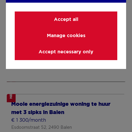
NEW
Accept all
Charming house for rent in the centre of
New-build 2-bedroom house in 4
Poperinge
Fonteinen, Vilvoorde
Manage cookies
€ 875/month
€ 1 525/month
Boeschepestraat 96, 8970 Poperinge
Harensesteenweg 288 huis, 1800 Vilvoorde
Accept necessary only
3 bedrooms
180 m² habitable sp.
2 bdrm.
162 m² hab. sp.
529 m² ground sp.
162 m² ground sp.
NEW
NEW
Mooie energiezuinige woning te huur
met 3 slpks in Balen
€ 1 300/month
Esdoornstraat 52, 2490 Balen