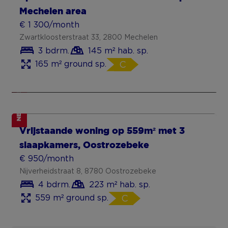
Bocholt met 3 slaapkamers
Mechelen area
€ 1 100/month
€ 1 300/month
Leemskuilenstraat 18, 3950 Bocholt
Zwartkloosterstraat 33, 2800 Mechelen
3 bedrooms
176 m² habitable sp.
3 bdrm.
145 m² hab. sp.
805 m² ground sp.
B
165 m² ground sp.
C
NEW
NEW
Vrijstaande woning op 559m² met 3
slaapkamers, Oostrozebeke
€ 950/month
Nijverheidstraat 8, 8780 Oostrozebeke
4 bdrm.
223 m² hab. sp.
559 m² ground sp.
C