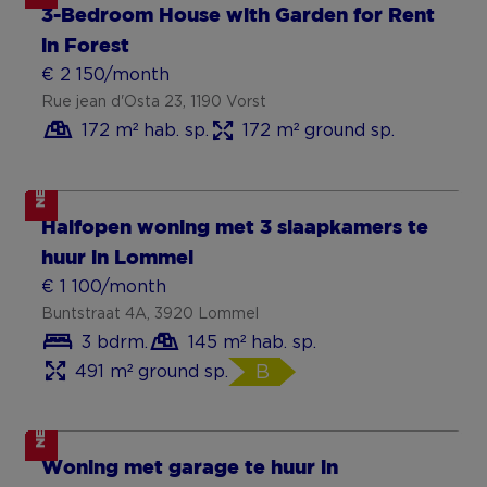
3-Bedroom House with Garden for Rent
in Forest
€ 2 150/month
Rue jean d'Osta 23, 1190 Vorst
172 m² hab. sp.
172 m² ground sp.
NEW
Halfopen woning met 3 slaapkamers te
huur in Lommel
€ 1 100/month
Buntstraat 4A, 3920 Lommel
3 bdrm.
145 m² hab. sp.
491 m² ground sp.
B
NEW
Woning met garage te huur in