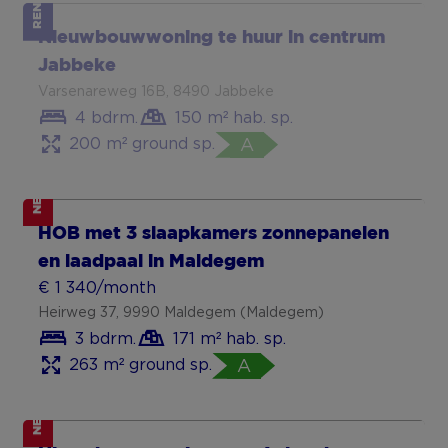
RENTED
Nieuwbouwwoning te huur in centrum
Jabbeke
Varsenareweg 16B, 8490 Jabbeke
4 bdrm.
150 m² hab. sp.
200 m² ground sp.
A
NEW
HOB met 3 slaapkamers zonnepanelen
en laadpaal in Maldegem
€ 1 340/month
Heirweg 37, 9990 Maldegem (Maldegem)
3 bdrm.
171 m² hab. sp.
263 m² ground sp.
A
NEW