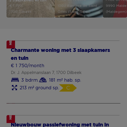
3 slaapkamers en tuin
€ 1 750
1060 Barrière de Saint
9990 Mald
1700 Dilbeek
Gilles (Saint-Gilles)
(Maldegem)
NEW
Ruime woning op een toplocatie te
Charmante woning met 3 slaapkamers
Lommel
en tuin
€ 1 250/month
€ 1 750/month
Jacob van Arteveldestraat 17, 3920 Lommel
Dr. J. Appelmanslaan 7, 1700 Dilbeek
3 bedrooms
180 m² habitable sp.
3 bdrm.
181 m² hab. sp.
675 m² ground sp.
C
213 m² ground sp.
C
NEW
NEW
Nieuwbouw passiefwoning met tuin in