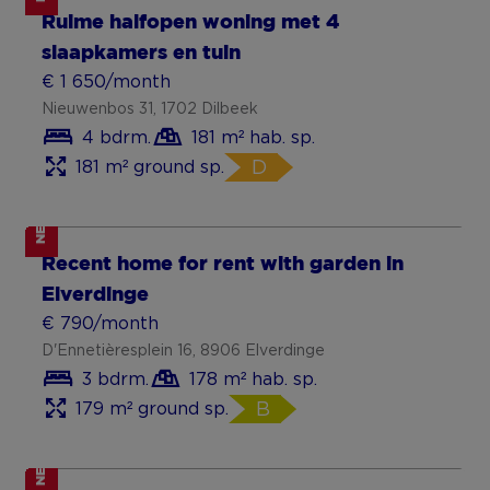
Ruime halfopen woning met 4
slaapkamers en tuin
€ 1 650/month
Nieuwenbos 31, 1702 Dilbeek
4 bdrm.
181 m² hab. sp.
181 m² ground sp.
D
NEW
Recent home for rent with garden in
Elverdinge
€ 790/month
D'Ennetièresplein 16, 8906 Elverdinge
3 bdrm.
178 m² hab. sp.
179 m² ground sp.
B
NEW