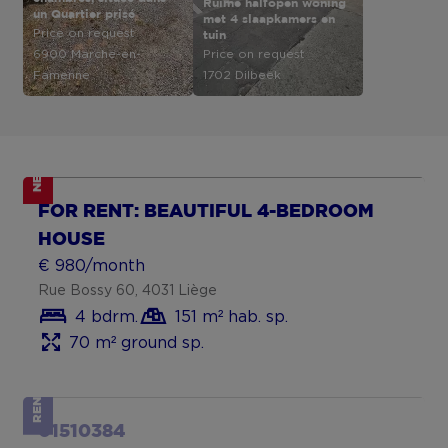
Ruime halfopen woning
un Quartier prisé
met 4 slaapkamers en
Price on request
tuin
6900 Marche-en-
Price on request
Famenne
1702 Dilbeek
NEW
FOR RENT: BEAUTIFUL 4-BEDROOM
HOUSE
€ 980/month
Rue Bossy 60, 4031 Liège
4 bdrm.
151 m² hab. sp.
70 m² ground sp.
RENTED
01510384