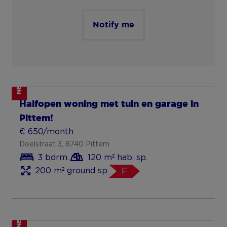
Notify me
NEW
Nieuwbouwwoning met 3 Slaapkamers
Halfopen woning met tuin en garage in
in Koolskamp!
Pittem!
€ 1 150/month
€ 650/month
Watertorenstraat 19, 8851 Koolskamp
Doelstraat 3, 8740 Pittem
3 bedrooms
155 m² habitable sp.
3 bdrm.
120 m² hab. sp.
195 m² ground sp.
200 m² ground sp.
F
NEW
NEW