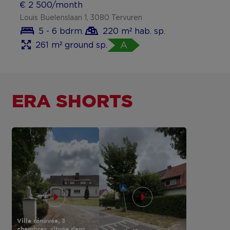
€ 2 500/month
Louis Buelenslaan 1, 3080 Tervuren
5 - 6 bdrm.
220 m² hab. sp.
261 m² ground sp.
A
ERA SHORTS
Villa rénovée, 3
chambres, située dans