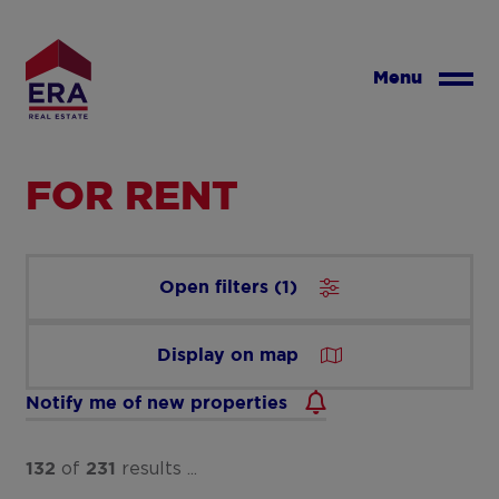
Skip
to
main
Menu
content
FOR RENT
Open filters
(
1
)
Display on map
Notify me of new properties
of
results ...
132
231