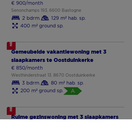
€ 900/month
Senonchamps 193, 6600 Bastogne
2 bdrm.
129 m² hab. sp.
400 m² ground sp.
NEW
Gemeubelde vakantiewoning met 3
slaapkamers te Oostduinkerke
€ 850/month
Westhinderstraat 13, 8670 Oostduinkerke
3 bdrm.
80 m² hab. sp.
200 m² ground sp.
A
NEW
Ruime gezinswoning met 3 slaapkamers
en tuin te huur