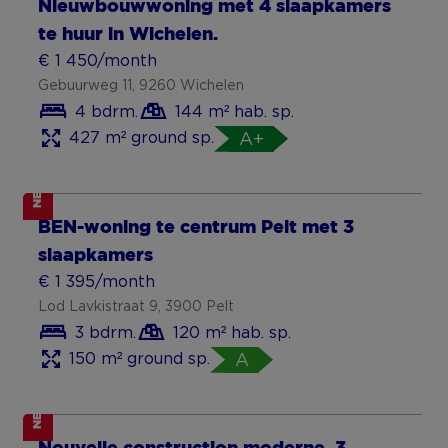
Nieuwbouwwoning met 4 slaapkamers
te huur in Wichelen.
€ 1 450/month
Gebuurweg 11, 9260 Wichelen
4 bdrm.
144 m² hab. sp.
427 m² ground sp.
A+
NEW
BEN-woning te centrum Pelt met 3
slaapkamers
€ 1 395/month
Lod Lavkistraat 9, 3900 Pelt
3 bdrm.
120 m² hab. sp.
150 m² ground sp.
A
NEW