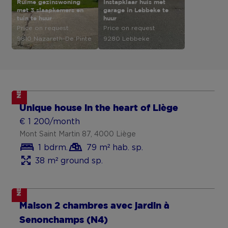
Ruime gezinswoning
Instapklaar huis met
met 3 slaapkamers en
garage in Lebbeke te
tuin te huur
huur
Price on request
Price on request
9810 Nazareth-De Pinte
9280 Lebbeke
NEW
Unique house in the heart of Liège
€ 1 200/month
Mont Saint Martin 87, 4000 Liège
1 bdrm.
79 m² hab. sp.
38 m² ground sp.
NEW
Maison 2 chambres avec jardin à
Senonchamps (N4)