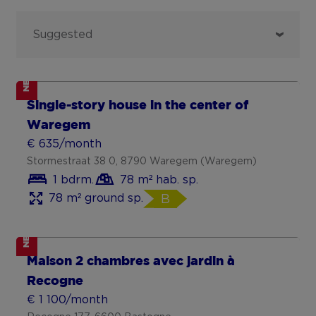
Sort
Suggested
by
NEW
Single-story house in the center of
Waregem
€ 635/month
Stormestraat 38 0, 8790 Waregem (Waregem)
1 bdrm.
78 m² hab. sp.
78 m² ground sp.
B
NEW
Maison 2 chambres avec jardin à
Recogne
€ 1 100/month