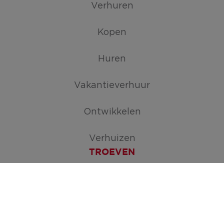
Verhuren
Kopen
Huren
Vakantieverhuur
Ontwikkelen
Verhuizen
TROEVEN
Maak je zoekopdracht aan
ERA Open Huizen Dag