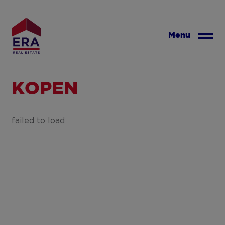
Overslaan
en
naar
Menu
de
inhoud
gaan
KOPEN
failed to load