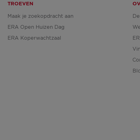
TROEVEN
OV
Maak je zoekopdracht aan
De
ERA Open Huizen Dag
We
ERA Koperwachtzaal
ER
Vi
Co
Bl