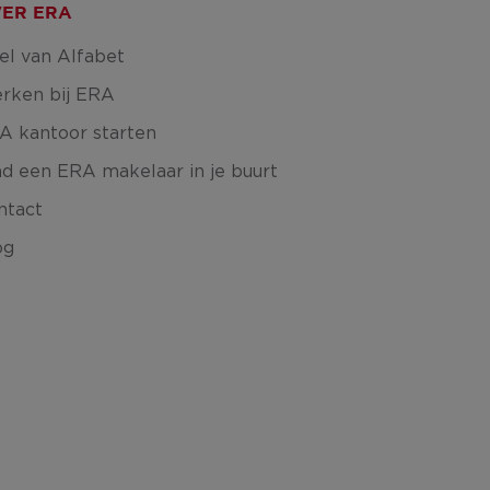
ER ERA
el van Alfabet
rken bij ERA
A kantoor starten
nd een ERA makelaar in je buurt
ntact
og