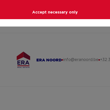
ologie-van-de-vastgoedmakelaar#deontologische-regels
Accept necessary only
info@eranoord.be
+32 3
ERA NOORD