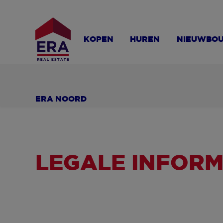
Overslaan
en
naar
KOPEN
HUREN
NIEUWBO
de
inhoud
gaan
ERA NOORD
LEGALE INFORM