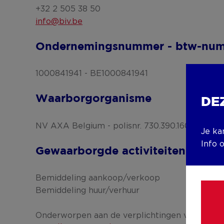
+32 2 505 38 50
info@biv.be
Ondernemingsnummer - btw-nu
1000841941 - BE1000841941
Waarborgorganisme
DE
NV AXA Belgium - polisnr. 730.390.160
Je ka
Info 
Gewaarborgde activiteiten
Bemiddeling aankoop/verkoop
Bemiddeling huur/verhuur
Onderworpen aan de verplichtingen van de v